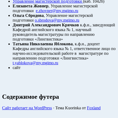
Управление магистерской подготовки
(каб. 1042б)
Елизавета Жовнер
, Управление магистерской
подготовки
e.zhovner@my.mgimo.ru
Ольга Сбродова
, Управление магистерской
подготовки
o.sbrodova@my.mgimo.ru
Дмитрий Александрович Крячков
к.ф.н., заведующий
Кафедрой английского языка № 1, научный
руководитель магистратуры по направлению
подготовки «Лингвистика»
Татьяна Николаевна Яблокова
, к.ф.н., доцент
Кафедры английского языка № 1, ответственное лицо по
научно-исследовательской работе в магистратуре по
направлению подготовки «Лингвистика»
t.yablokova@my.mgimo.ru
сайт
Содержимое футера
Сайт работает на WordPress
·
Тема Kuorinka от
Foxland