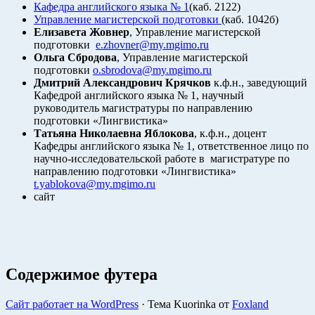
Кафедра английского языка № 1
(каб. 2122)
Управление магистерской подготовки
(каб. 1042б)
Елизавета Жовнер
, Управление магистерской
подготовки
e.zhovner@my.mgimo.ru
Ольга Сбродова
, Управление магистерской
подготовки
o.sbrodova@my.mgimo.ru
Дмитрий Александрович Крячков
к.ф.н., заведующий
Кафедрой английского языка № 1, научный
руководитель магистратуры по направлению
подготовки «Лингвистика»
Татьяна Николаевна Яблокова
, к.ф.н., доцент
Кафедры английского языка № 1, ответственное лицо по
научно-исследовательской работе в магистратуре по
направлению подготовки «Лингвистика»
t.yablokova@my.mgimo.ru
сайт
Содержимое футера
Сайт работает на WordPress
·
Тема Kuorinka от
Foxland