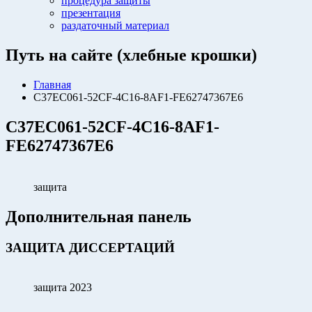
процедура защиты
презентация
раздаточный материал
Путь на сайте (хлебные крошки)
Главная
C37EC061-52CF-4C16-8AF1-FE62747367E6
C37EC061-52CF-4C16-8AF1-
FE62747367E6
защита
Дополнительная панель
ЗАЩИТА ДИССЕРТАЦИЙ
защита 2023