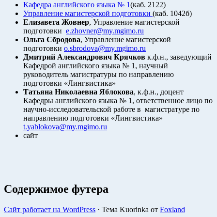
Кафедра английского языка № 1
(каб. 2122)
Управление магистерской подготовки
(каб. 1042б)
Елизавета Жовнер
, Управление магистерской
подготовки
e.zhovner@my.mgimo.ru
Ольга Сбродова
, Управление магистерской
подготовки
o.sbrodova@my.mgimo.ru
Дмитрий Александрович Крячков
к.ф.н., заведующий
Кафедрой английского языка № 1, научный
руководитель магистратуры по направлению
подготовки «Лингвистика»
Татьяна Николаевна Яблокова
, к.ф.н., доцент
Кафедры английского языка № 1, ответственное лицо по
научно-исследовательской работе в магистратуре по
направлению подготовки «Лингвистика»
t.yablokova@my.mgimo.ru
сайт
Содержимое футера
Сайт работает на WordPress
·
Тема Kuorinka от
Foxland